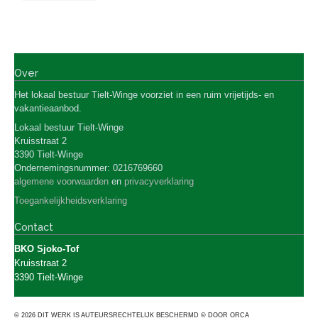
Over
Het lokaal bestuur Tielt-Winge
voorziet in een ruim vrijetijds- en
vakantieaanbod.
Lokaal bestuur Tielt-Winge
Kruisstraat 2
3390 Tielt-Winge
Ondernemingsnummer: 0216769660
algemene voorwaarden
en
privacyverklaring
Toegankelijkheidsverklaring
Contact
BKO Sjoko-Tof
Kruisstraat 2
3390
Tielt-Winge
© 2026 DIT WERK IS AUTEURSRECHTELIJK BESCHERMD © DOOR ORCA