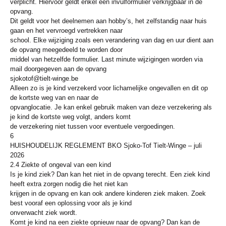
verplicht. Hiervoor geldt enkel een invulformulier verkrijgbaar in de
opvang.
Dit geldt voor het deelnemen aan hobby’s, het zelfstandig naar huis
gaan en het vervroegd vertrekken naar
school. Elke wijziging zoals een verandering van dag en uur dient aan
de opvang meegedeeld te worden door
middel van hetzelfde formulier. Last minute wijzigingen worden via
mail doorgegeven aan de opvang
sjokotof@tielt-winge.be
Alleen zo is je kind verzekerd voor lichamelijke ongevallen en dit op
de kortste weg van en naar de
opvanglocatie. Je kan enkel gebruik maken van deze verzekering als
je kind de kortste weg volgt, anders komt
de verzekering niet tussen voor eventuele vergoedingen.
6
HUISHOUDELIJK REGLEMENT BKO Sjoko-Tof Tielt-Winge – juli
2026
2.4 Ziekte of ongeval van een kind
Is je kind ziek? Dan kan het niet in de opvang terecht. Een ziek kind
heeft extra zorgen nodig die het niet kan
krijgen in de opvang en kan ook andere kinderen ziek maken. Zoek
best vooraf een oplossing voor als je kind
onverwacht ziek wordt.
Komt je kind na een ziekte opnieuw naar de opvang? Dan kan de