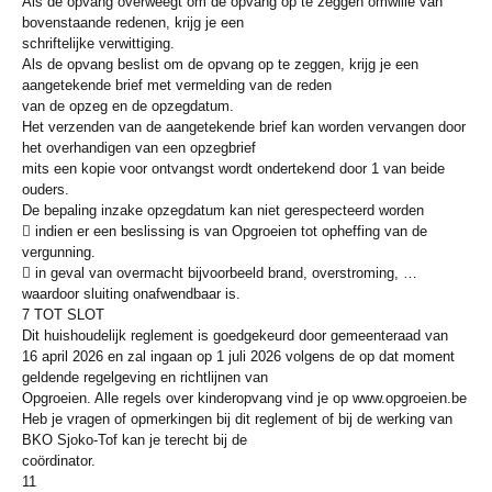
Als de opvang overweegt om de opvang op te zeggen omwille van
bovenstaande redenen, krijg je een
schriftelijke verwittiging.
Als de opvang beslist om de opvang op te zeggen, krijg je een
aangetekende brief met vermelding van de reden
van de opzeg en de opzegdatum.
Het verzenden van de aangetekende brief kan worden vervangen door
het overhandigen van een opzegbrief
mits een kopie voor ontvangst wordt ondertekend door 1 van beide
ouders.
De bepaling inzake opzegdatum kan niet gerespecteerd worden
 indien er een beslissing is van Opgroeien tot opheffing van de
vergunning.
 in geval van overmacht bijvoorbeeld brand, overstroming, …
waardoor sluiting onafwendbaar is.
7 TOT SLOT
Dit huishoudelijk reglement is goedgekeurd door gemeenteraad van
16 april 2026 en zal ingaan op 1 juli 2026 volgens de op dat moment
geldende regelgeving en richtlijnen van
Opgroeien. Alle regels over kinderopvang vind je op www.opgroeien.be
Heb je vragen of opmerkingen bij dit reglement of bij de werking van
BKO Sjoko-Tof kan je terecht bij de
coördinator.
11