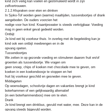
kind zich veilig kan voelen en gestimuleerd wordt in zijn
zelfvertrouwen.
2.1.2 Afspraken over eten en drinken
In Sjoko-Tof worden geen (warme) maaltijden, tussendoortjes of drank
aangeboden. De ouders voorzien het
nodige voor hun kind. Kraantjeswater is steeds verkrijgbaar. Voeding
mag in geen enkel geval gedeeld worden.
Ontbijt
Je kind eet bij voorkeur thuis. In overleg met de begeleiding kan je
kind ook een ontbijt meebrengen en in de
opvang opeten.
Tussendoortjes
We zetten in op gezonde voeding en stimuleren daarom fruit en/of
groenten als tussendoortje. We vragen om
geen snoep, chips of koeken met chocolade mee te geven, om
koeken in een koekendoosje te stoppen en het
fruit bij voorkeur geschild en gesneden mee te geven.
Middageten
Op woensdagen, schoolvrije dagen en vakanties brengt je kind
boterhammen of een gelijkwaardig alternatief
(in een boterhammendoos) mee om te eten.
Drank
Je kind brengt een drinkbus, gevuld met water, mee. Deze kan in de
opvang steeds bijgevuld worden.