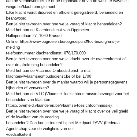
aan de verantwoordelijke of de organisator of via de website www.tielt-
winge.be/klachtenreglement.
Elke klacht wordt discreet en efficiënt geregistreerd, behandeld en
beantwoord.
Ben je niet tevreden over hoe we je vraag of klacht behandelden?
Meld het aan de Klachtendienst van Opgroeien
Hallepoortlaan 27, 1060 Brussel
Online: https://www.opgroeien.be/opgroeipunt#toc-bezorg-ons-je-
melding
telefoonnummer klachtendienst: 078/170.000
Ben je niet tevreden over hoe we je klacht over de overeenkomst of
over de afrekening behandelen?
Meld het aan de Vlaamse Ombudsdienst. e-mail:
klachten@vlaamseombudsdienst.be of bel 1700
Ben je niet tevreden over de manier waarop wij je persoonsgegevens
bijhouden of verwerken?
Meld het aan de VTC (Vlaamse Toezichtcommissie bevoegd voor het
behandelen van klachten.
https://overheid.vlaanderen.be/vlaamse-toezichtcommissie)
Ben je niet tevreden over hoe we je vraag of klacht over de veiligheid
of de kwaliteit van de voeding
behandelen? Dan kan je terecht bij het Meldpunt FAVV (Federaal
Agentschap voor de veiligheid van de
voedselketen)