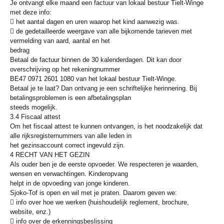
Je ontvangt elke maand een factuur van lokaal bestuur Tielt-Winge
met deze info:
 het aantal dagen en uren waarop het kind aanwezig was.
 de gedetailleerde weergave van alle bijkomende tarieven met
vermelding van aard, aantal en het
bedrag
Betaal de factuur binnen de 30 kalenderdagen. Dit kan door
overschrijving op het rekeningnummer
BE47 0971 2601 1080 van het lokaal bestuur Tielt-Winge.
Betaal je te laat? Dan ontvang je een schriftelijke herinnering. Bij
betalingsproblemen is een afbetalingsplan
steeds mogelijk.
3.4 Fiscaal attest
Om het fiscaal attest te kunnen ontvangen, is het noodzakelijk dat
alle rijksregisternummers van alle leden in
het gezinsaccount correct ingevuld zijn.
4 RECHT VAN HET GEZIN
Als ouder ben je de eerste opvoeder. We respecteren je waarden,
wensen en verwachtingen. Kinderopvang
helpt in de opvoeding van jonge kinderen.
Sjoko-Tof is open en wil met je praten. Daarom geven we:
 info over hoe we werken (huishoudelijk reglement, brochure,
website, enz.)
 info over de erkenningsbeslissing