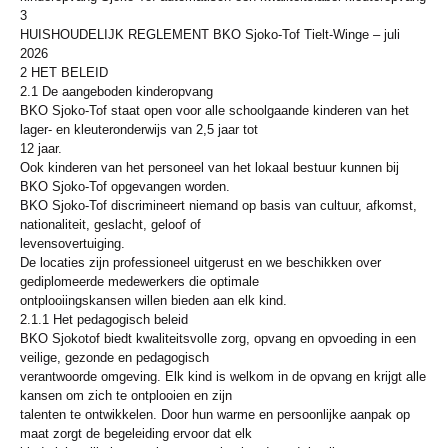
3
HUISHOUDELIJK REGLEMENT BKO Sjoko-Tof Tielt-Winge – juli
2026
2 HET BELEID
2.1 De aangeboden kinderopvang
BKO Sjoko-Tof staat open voor alle schoolgaande kinderen van het
lager- en kleuteronderwijs van 2,5 jaar tot
12 jaar.
Ook kinderen van het personeel van het lokaal bestuur kunnen bij
BKO Sjoko-Tof opgevangen worden.
BKO Sjoko-Tof discrimineert niemand op basis van cultuur, afkomst,
nationaliteit, geslacht, geloof of
levensovertuiging.
De locaties zijn professioneel uitgerust en we beschikken over
gediplomeerde medewerkers die optimale
ontplooiingskansen willen bieden aan elk kind.
2.1.1 Het pedagogisch beleid
BKO Sjokotof biedt kwaliteitsvolle zorg, opvang en opvoeding in een
veilige, gezonde en pedagogisch
verantwoorde omgeving. Elk kind is welkom in de opvang en krijgt alle
kansen om zich te ontplooien en zijn
talenten te ontwikkelen. Door hun warme en persoonlijke aanpak op
maat zorgt de begeleiding ervoor dat elk