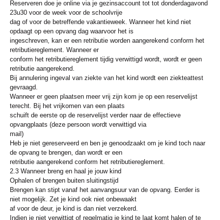
Reserveren doe je online via je gezinsaccount tot tot donderdagavond
23u30 voor de week voor de schoolvrije
dag of voor de betreffende vakantieweek. Wanneer het kind niet
opdaagt op een opvang dag waarvoor het is
ingeschreven, kan er een retributie worden aangerekend conform het
retributiereglement. Wanneer er
conform het retributiereglement tijdig verwittigd wordt, wordt er geen
retributie aangerekend.
Bij annulering ingeval van ziekte van het kind wordt een ziekteattest
gevraagd.
Wanneer er geen plaatsen meer vrij zijn kom je op een reservelijst
terecht. Bij het vrijkomen van een plaats
schuift de eerste op de reservelijst verder naar de effectieve
opvangplaats (deze persoon wordt verwittigd via
mail)
Heb je niet gereserveerd en ben je genoodzaakt om je kind toch naar
de opvang te brengen, dan wordt er een
retributie aangerekend conform het retributiereglement.
2.3 Wanneer breng en haal je jouw kind
Ophalen of brengen buiten sluitingstijd
Brengen kan stipt vanaf het aanvangsuur van de opvang. Eerder is
niet mogelijk. Zet je kind ook niet onbewaakt
af voor de deur, je kind is dan niet verzekerd.
Indien je niet verwittigt of regelmatig je kind te laat komt halen of te