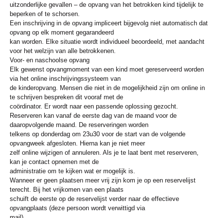
uitzonderlijke gevallen – de opvang van het betrokken kind tijdelijk te
beperken of te schorsen.
Een inschrijving in de opvang impliceert bijgevolg niet automatisch dat
opvang op elk moment gegarandeerd
kan worden. Elke situatie wordt individueel beoordeeld, met aandacht
voor het welzijn van alle betrokkenen.
Voor- en naschoolse opvang
Elk gewenst opvangmoment van een kind moet gereserveerd worden
via het online inschrijvingssysteem van
de kinderopvang. Mensen die niet in de mogelijkheid zijn om online in
te schrijven bespreken dit vooraf met de
coördinator. Er wordt naar een passende oplossing gezocht.
Reserveren kan vanaf de eerste dag van de maand voor de
daaropvolgende maand. De reserveringen worden
telkens op donderdag om 23u30 voor de start van de volgende
opvangweek afgesloten. Hierna kan je niet meer
zelf online wijzigen of annuleren. Als je te laat bent met reserveren,
kan je contact opnemen met de
administratie om te kijken wat er mogelijk is.
Wanneer er geen plaatsen meer vrij zijn kom je op een reservelijst
terecht. Bij het vrijkomen van een plaats
schuift de eerste op de reservelijst verder naar de effectieve
opvangplaats (deze persoon wordt verwittigd via
mail).