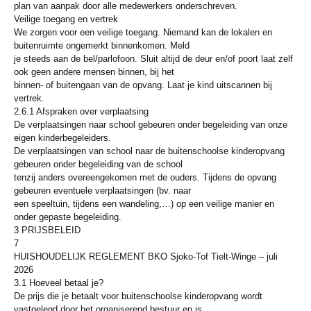
plan van aanpak door alle medewerkers onderschreven.
Veilige toegang en vertrek
We zorgen voor een veilige toegang. Niemand kan de lokalen en
buitenruimte ongemerkt binnenkomen. Meld
je steeds aan de bel/parlofoon. Sluit altijd de deur en/of poort laat zelf
ook geen andere mensen binnen, bij het
binnen- of buitengaan van de opvang. Laat je kind uitscannen bij
vertrek.
2.6.1 Afspraken over verplaatsing
De verplaatsingen naar school gebeuren onder begeleiding van onze
eigen kinderbegeleiders.
De verplaatsingen van school naar de buitenschoolse kinderopvang
gebeuren onder begeleiding van de school
tenzij anders overeengekomen met de ouders. Tijdens de opvang
gebeuren eventuele verplaatsingen (bv. naar
een speeltuin, tijdens een wandeling,…) op een veilige manier en
onder gepaste begeleiding.
3 PRIJSBELEID
7
HUISHOUDELIJK REGLEMENT BKO Sjoko-Tof Tielt-Winge – juli
2026
3.1 Hoeveel betaal je?
De prijs die je betaalt voor buitenschoolse kinderopvang wordt
vastgelegd door het organiserend bestuur en is