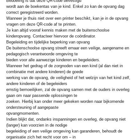
Bedoeling is dat deze QR-code bevestigd
wordt aan de boekentas van je kind. Enkel zo kan de opvang dag
correct geregistreerd worden.
Wanneer je thuis niet over een printer beschikt, kan je in de opvang
vragen om deze QR-code af te printen.
Je kan altijd vooraf kennis maken met de buitenschoolse
kinderopvang. Contacteer hiervoor de coördinator.
Begeleiding en tijdelijke beperking van opvang
De buitenschoolse opvang streeft ernaar een veilige, aangename en
pedagogisch verantwoorde omgeving te
bieden voor alle aanwezige kinderen en begeleiders.
Wanneer het gedrag of de zorgnoden van een kind (al dan niet in
combinatie met andere kinderen) de goede
werking van de opvang, de veiligheid of het welzijn van het kind zelf,
andere kinderen of de begeleiders
ernstig bemoeilijken, zal de opvang samen met de ouders in overleg
gaan om naar passende oplossingen te
zoeken. Hierbij kan onder meer gekeken worden naar bijkomende
ondersteuning of aangepaste
opvangmomenten.
Indien blijkt dat, ondanks inspanningen en overleg, de opvang niet
(langer) kan voorzien in de nodige
begeleiding of een veilige omgeving kan garanderen, behoudt de
organisatie zich het recht voor om – in