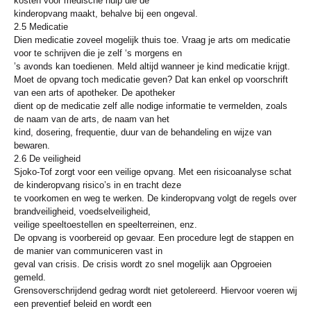
kosten voor medische hulp die de
kinderopvang maakt, behalve bij een ongeval.
2.5 Medicatie
Dien medicatie zoveel mogelijk thuis toe. Vraag je arts om medicatie
voor te schrijven die je zelf ‘s morgens en
’s avonds kan toedienen. Meld altijd wanneer je kind medicatie krijgt.
Moet de opvang toch medicatie geven? Dat kan enkel op voorschrift
van een arts of apotheker. De apotheker
dient op de medicatie zelf alle nodige informatie te vermelden, zoals
de naam van de arts, de naam van het
kind, dosering, frequentie, duur van de behandeling en wijze van
bewaren.
2.6 De veiligheid
Sjoko-Tof zorgt voor een veilige opvang. Met een risicoanalyse schat
de kinderopvang risico’s in en tracht deze
te voorkomen en weg te werken. De kinderopvang volgt de regels over
brandveiligheid, voedselveiligheid,
veilige speeltoestellen en speelterreinen, enz.
De opvang is voorbereid op gevaar. Een procedure legt de stappen en
de manier van communiceren vast in
geval van crisis. De crisis wordt zo snel mogelijk aan Opgroeien
gemeld.
Grensoverschrijdend gedrag wordt niet getolereerd. Hiervoor voeren wij
een preventief beleid en wordt een