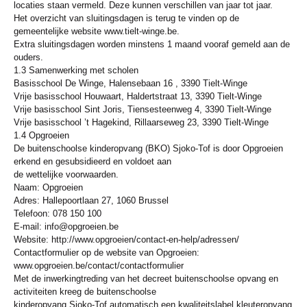
locaties staan vermeld. Deze kunnen verschillen van jaar tot jaar.
Het overzicht van sluitingsdagen is terug te vinden op de
gemeentelijke website www.tielt-winge.be.
Extra sluitingsdagen worden minstens 1 maand vooraf gemeld aan de
ouders.
1.3 Samenwerking met scholen
Basisschool De Winge, Halensebaan 16 , 3390 Tielt-Winge
Vrije basisschool Houwaart, Haldertstraat 13, 3390 Tielt-Winge
Vrije basisschool Sint Joris, Tiensesteenweg 4, 3390 Tielt-Winge
Vrije basisschool ’t Hagekind, Rillaarseweg 23, 3390 Tielt-Winge
1.4 Opgroeien
De buitenschoolse kinderopvang (BKO) Sjoko-Tof is door Opgroeien
erkend en gesubsidieerd en voldoet aan
de wettelijke voorwaarden.
Naam: Opgroeien
Adres: Hallepoortlaan 27, 1060 Brussel
Telefoon: 078 150 100
E-mail: info@opgroeien.be
Website: http://www.opgroeien/contact-en-help/adressen/
Contactformulier op de website van Opgroeien:
www.opgroeien.be/contact/contactformulier
Met de inwerkingtreding van het decreet buitenschoolse opvang en
activiteiten kreeg de buitenschoolse
kinderopvang Sjoko-Tof automatisch een kwaliteitslabel kleuteropvang