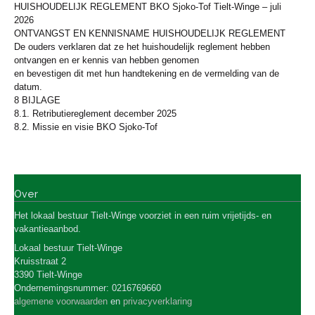
HUISHOUDELIJK REGLEMENT BKO Sjoko-Tof Tielt-Winge – juli
2026
ONTVANGST EN KENNISNAME HUISHOUDELIJK REGLEMENT
De ouders verklaren dat ze het huishoudelijk reglement hebben
ontvangen en er kennis van hebben genomen
en bevestigen dit met hun handtekening en de vermelding van de
datum.
8 BIJLAGE
8.1. Retributiereglement december 2025
8.2. Missie en visie BKO Sjoko-Tof
Over
Het lokaal bestuur Tielt-Winge
voorziet in een ruim vrijetijds- en
vakantieaanbod.
Lokaal bestuur Tielt-Winge
Kruisstraat 2
3390 Tielt-Winge
Ondernemingsnummer: 0216769660
algemene voorwaarden
en
privacyverklaring