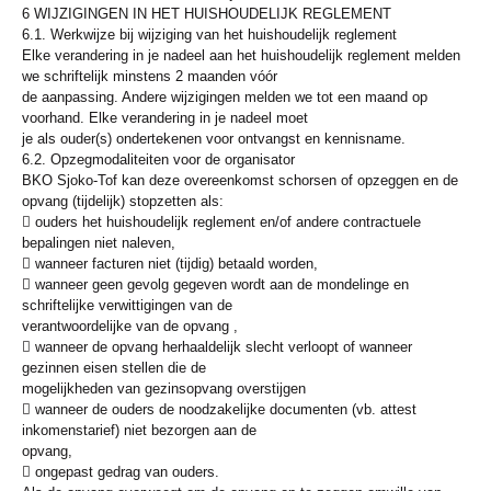
6 WIJZIGINGEN IN HET HUISHOUDELIJK REGLEMENT
6.1. Werkwijze bij wijziging van het huishoudelijk reglement
Elke verandering in je nadeel aan het huishoudelijk reglement melden
we schriftelijk minstens 2 maanden vóór
de aanpassing. Andere wijzigingen melden we tot een maand op
voorhand. Elke verandering in je nadeel moet
je als ouder(s) ondertekenen voor ontvangst en kennisname.
6.2. Opzegmodaliteiten voor de organisator
BKO Sjoko-Tof kan deze overeenkomst schorsen of opzeggen en de
opvang (tijdelijk) stopzetten als:
 ouders het huishoudelijk reglement en/of andere contractuele
bepalingen niet naleven,
 wanneer facturen niet (tijdig) betaald worden,
 wanneer geen gevolg gegeven wordt aan de mondelinge en
schriftelijke verwittigingen van de
verantwoordelijke van de opvang ,
 wanneer de opvang herhaaldelijk slecht verloopt of wanneer
gezinnen eisen stellen die de
mogelijkheden van gezinsopvang overstijgen
 wanneer de ouders de noodzakelijke documenten (vb. attest
inkomenstarief) niet bezorgen aan de
opvang,
 ongepast gedrag van ouders.