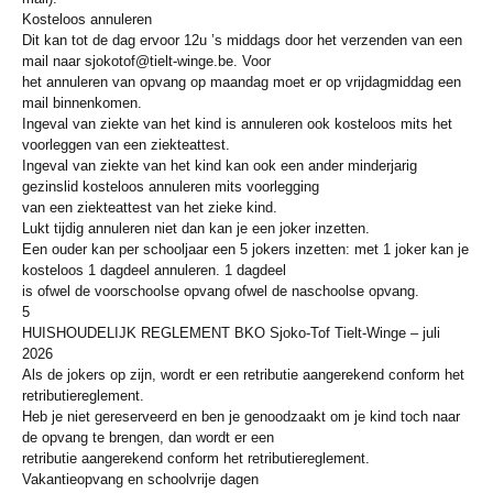
Kosteloos annuleren
Dit kan tot de dag ervoor 12u ’s middags door het verzenden van een
mail naar sjokotof@tielt-winge.be. Voor
het annuleren van opvang op maandag moet er op vrijdagmiddag een
mail binnenkomen.
Ingeval van ziekte van het kind is annuleren ook kosteloos mits het
voorleggen van een ziekteattest.
Ingeval van ziekte van het kind kan ook een ander minderjarig
gezinslid kosteloos annuleren mits voorlegging
van een ziekteattest van het zieke kind.
Lukt tijdig annuleren niet dan kan je een joker inzetten.
Een ouder kan per schooljaar een 5 jokers inzetten: met 1 joker kan je
kosteloos 1 dagdeel annuleren. 1 dagdeel
is ofwel de voorschoolse opvang ofwel de naschoolse opvang.
5
HUISHOUDELIJK REGLEMENT BKO Sjoko-Tof Tielt-Winge – juli
2026
Als de jokers op zijn, wordt er een retributie aangerekend conform het
retributiereglement.
Heb je niet gereserveerd en ben je genoodzaakt om je kind toch naar
de opvang te brengen, dan wordt er een
retributie aangerekend conform het retributiereglement.
Vakantieopvang en schoolvrije dagen